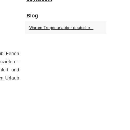
Blog
Warum Tropenurlauber deutsche...
b: Ferien
mzielen –
mfort und
en Urlaub